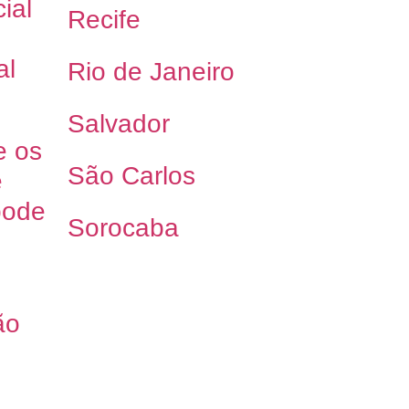
ial
Recife
al
Rio de Janeiro
Salvador
e os
São Carlos
e
pode
Sorocaba
ão