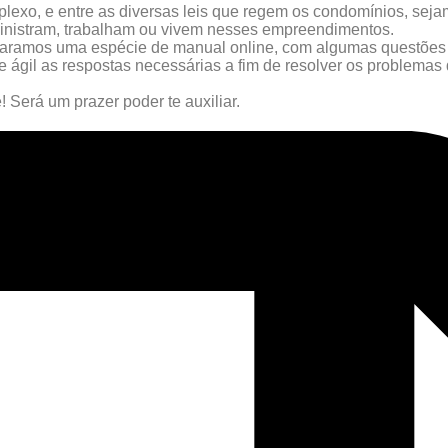
xo, e entre as diversas leis que regem os condomínios, seja
inistram, trabalham ou vivem nesses empreendimentos.
aramos uma espécie de manual online, com algumas questões 
 e ágil as respostas necessárias a fim de resolver os problema
 Será um prazer poder te auxiliar.