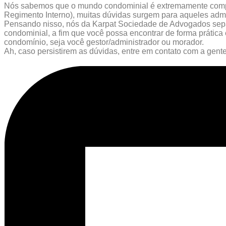
Nós sabemos que o mundo condominial é extremamente comple
Regimento Interno), muitas dúvidas surgem para aqueles adm
Pensando nisso, nós da Karpat Sociedade de Advogados sep
condominial, a fim que você possa encontrar de forma prática
condomínio, seja você gestor/administrador ou morador.
Ah, caso persistirem as dúvidas, entre em contato com a gente!