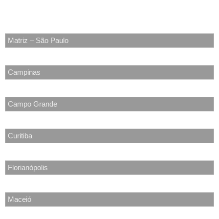
Rua Dep. Elizeu Teixeira, 555 | Ed. Deputado José Lages | Sala
806 CEP: 57035-330 | Ponta Verde – Maceió – AL
Matriz – São Paulo
Campinas
Campo Grande
Curitiba
Florianópolis
Maceió