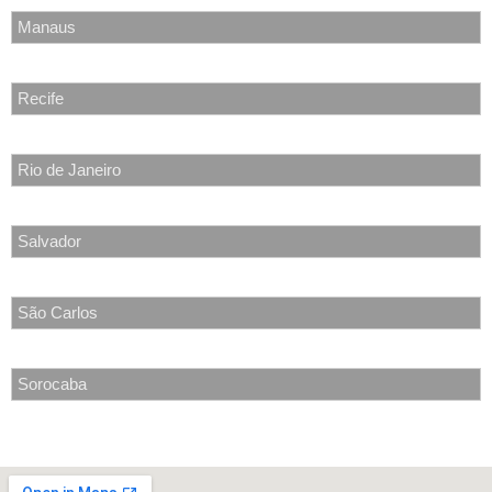
Manaus
Recife
Rio de Janeiro
Salvador
São Carlos
Sorocaba