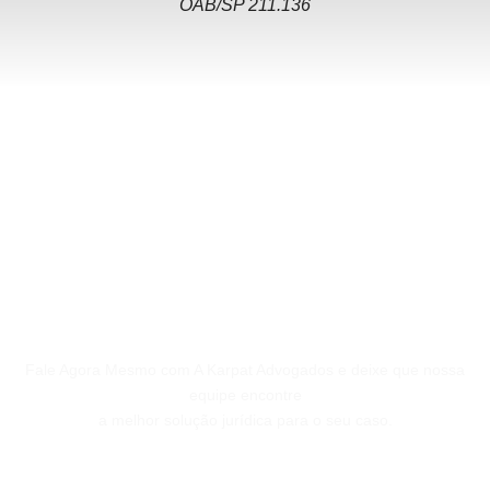
OAB/SP 211.136
Karpat Sociedade De Advogados | Maceió
Fale Agora Mesmo com A Karpat Advogados e deixe que nossa
equipe encontre
a melhor solução jurídica para o seu caso.