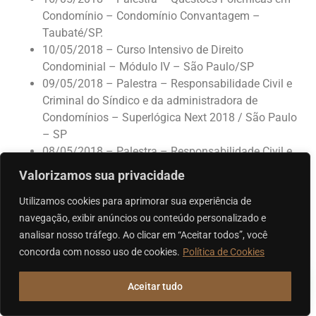
Condomínio – Condomínio Convantagem –
Taubaté/SP.
10/05/2018 – Curso Intensivo de Direito
Condominial – Módulo IV – São Paulo/SP
09/05/2018 – Palestra – Responsabilidade Civil e
Criminal do Síndico e da administradora de
Condomínios – Superlógica Next 2018 / São Paulo
– SP
08/05/2018 – Palestra – Responsabilidade Civil e
Criminal do Síndico – Porter do Brasil/ Londrina –
Valorizamos sua privacidade
PR
03/05/2018 – Curso Intensivo de Direito
Utilizamos cookies para aprimorar sua experiência de
Condominial – Módulo III – São Paulo/SP
navegação, exibir anúncios ou conteúdo personalizado e
26/04/2018 – Curso Intensivo de Direito
analisar nosso tráfego. Ao clicar em “Aceitar todos”, você
Condominial – Módulo II – São Paulo/SP
concorda com nosso uso de cookies.
Política de Cookies
19/04/2018 – Curso Intensivo de Direito
Condominial – Módulo I – São Paulo/SP
Aceitar tudo
17/04/18 – Workshop de Direito Imobiliário na