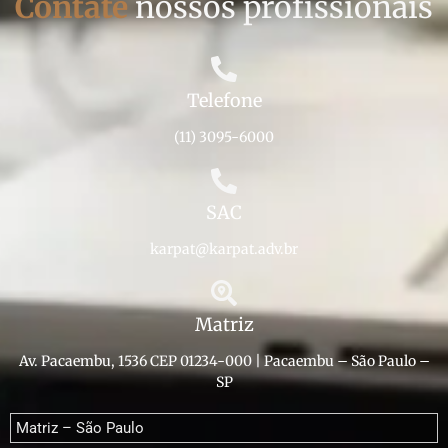
Contate
nossos profissionais
Telefone
(11) 3095-6000
SAC
karpat@karpat.adv.br
Matriz
Av. Pacaembu, 1536 CEP 01234-000 | Pacaembu – São Paulo –
SP
Matriz – São Paulo