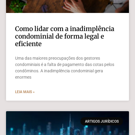
Como lidar com a inadimplência
condominial de forma legal e
eficiente
Uma das maiores preocupações dos gestores
condominiais é a falta de pagamento das cotas pelos
condôminos. A inadimplência condominial gera
enormes
LEIA MAIS »
ARTIGOS JURÍDICOS