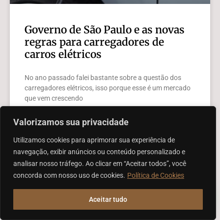
Governo de São Paulo e as novas
regras para carregadores de
carros elétricos
No ano passado falei bastante sobre a questão dos
carregadores elétricos, isso porque esse é um mercado
que vem crescendo
Valorizamos sua privacidade
LEIA MAIS »
Utilizamos cookies para aprimorar sua experiência de
navegação, exibir anúncios ou conteúdo personalizado e
analisar nosso tráfego. Ao clicar em “Aceitar todos”, você
ARTIGOS JURÍDICOS
concorda com nosso uso de cookies.
Política de Cookies
Aceitar tudo