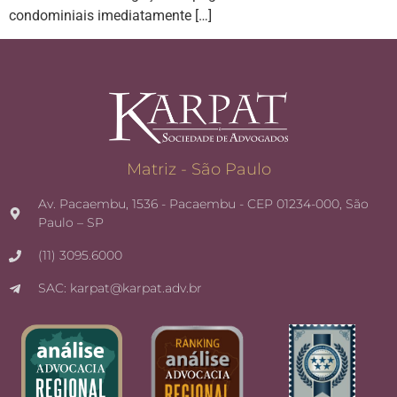
condominiais imediatamente […]
Matriz - São Paulo
Av. Pacaembu, 1536 - Pacaembu - CEP 01234-000, São
Paulo – SP
(11) 3095.6000
SAC: karpat@karpat.adv.br