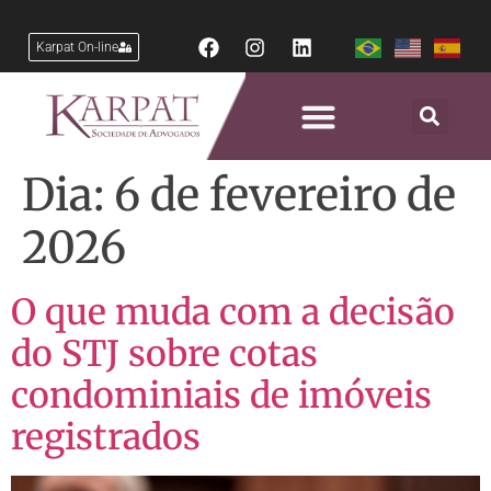
Karpat On-line
Dia:
6 de fevereiro de
2026
O que muda com a decisão
do STJ sobre cotas
condominiais de imóveis
registrados