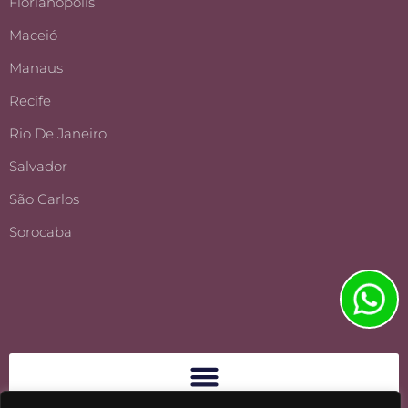
Florianópolis
Maceió
Manaus
Recife
Rio De Janeiro
Salvador
São Carlos
Sorocaba