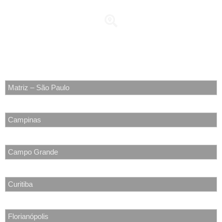
Matriz
Av. Pacaembu, 1536 - CEP 01234-000 | Pacaembu – São Paulo –
SP
Matriz – São Paulo
Campinas
Campo Grande
Curitiba
Florianópolis