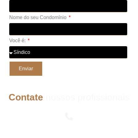
Nome do seu Condomínio
Você é:
Enviar
Contate
nossos profissionais
Telefone
(11) 3095-6000