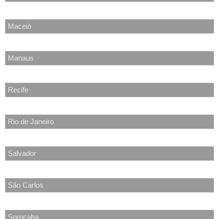
Maceió
Manaus
Recife
Rio de Janeiro
Salvador
São Carlos
Sorocaba