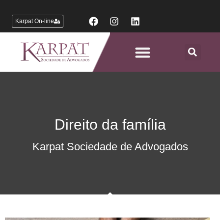
Karpat On-line
Áreas de Atuação
Direito da família
Karpat Sociedade de Advogados