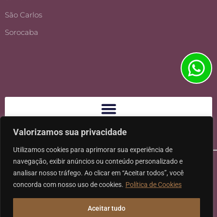
São Carlos
Sorocaba
Valorizamos sua privacidade
Utilizamos cookies para aprimorar sua experiência de
navegação, exibir anúncios ou conteúdo personalizado e
analisar nosso tráfego. Ao clicar em “Aceitar todos”, você
concorda com nosso uso de cookies.
Política de Cookies
Ⓒ 2026 - Todos os direitos reservados à Karpat Sociedade de
Aceitar tudo
Advogados | CNPJ: 11.317.840/0001-07