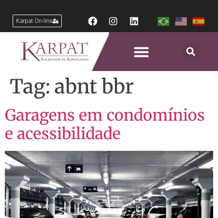
Karpat On-line
Tag:
abnt bbr
Garagens em condomínios
e acessibilidade