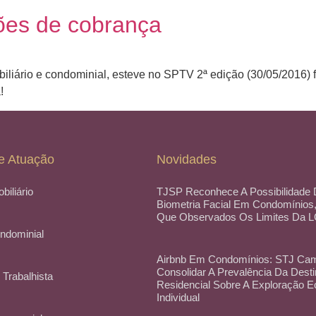
ões de cobrança
mobiliário e condominial, esteve no SPTV 2ª edição (30/05/2016)
!
e Atuação
Novidades
obiliário
TJSP Reconhece A Possibilidade
Biometria Facial Em Condomínios
Que Observados Os Limites Da 
ondominial
Airbnb Em Condomínios: STJ Cam
Consolidar A Prevalência Da Dest
 Trabalhista
Residencial Sobre A Exploração 
Individual