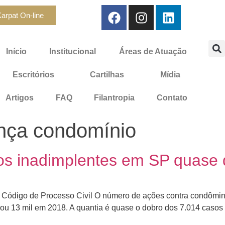
arpat On-line
Início
Institucional
Áreas de Atuação
Escritórios
Cartilhas
Mídia
Artigos
FAQ
Filantropia
Contato
nça condomínio
os inadimplentes em SP quase
 Código de Processo Civil O número de ações contra condômino
ssou 13 mil em 2018. A quantia é quase o dobro dos 7.014 caso