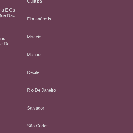
Curitiba
na E Os
 Que Não
Florianópolis
Maceió
ias
de Do
Manaus
Recife
Rio De Janeiro
Salvador
São Carlos