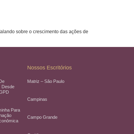
 falando sobre o crescimento das ações de
Nossos Escritórios
 De
Matriz – São Paulo
, Desde
LGPD
Campinas
inha Para
inação
Campo Grande
Econômica