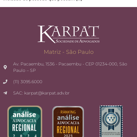
Matriz - São Paulo
Av. Pacaembu, 1536 - Pacaembu - CEP 01234-000, São
Paulo – SP
(11) 3095.6000
SAC: karpat@karpat.adv.br