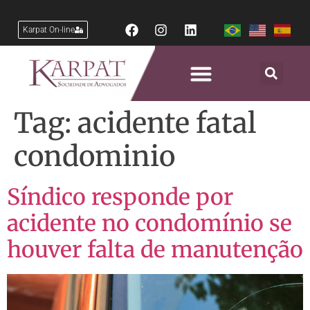
Karpat On-line
Tag:
acidente fatal
condominio
Síndico responde por
acidente no condomínio se
houver falta de manutenção