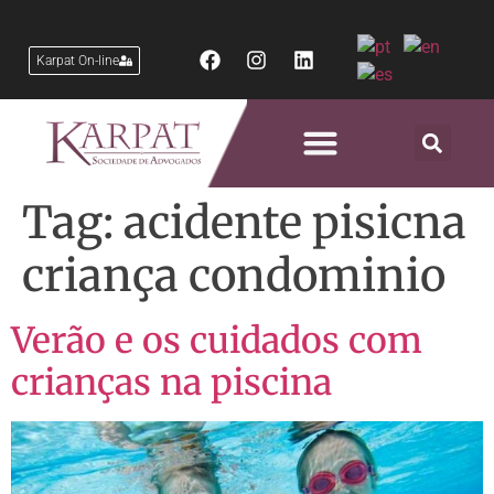
Karpat On-line
Áreas de Atuação
Tag:
acidente pisicna
criança condominio
Verão e os cuidados com
crianças na piscina