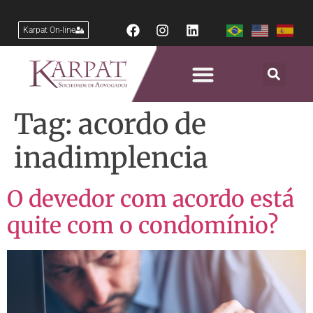
Karpat On-line
Tag:
acordo de
inadimplencia
O devedor com acordo está
quite com o condomínio?