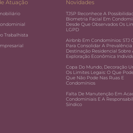
de Atuação
Novidades
mobiliário
TJSP Reconhece A Possibilida
Biometria Facial Em Condomín
Condominial
Desde Que Observados Os Lim
LGPD
Do Trabalhista
Airbnb Em Condomínios: STJ
Empresarial
Para Consolidar A Prevalência
Destinação Residencial Sobre
Exploração Econômica Individ
Copa Do Mundo, Decoração U
Os Limites Legais: O Que Pod
Que Não Pode Nas Ruas E
Condomínios
Falta De Manutenção Em Aca
Condominiais E A Responsabi
Síndico