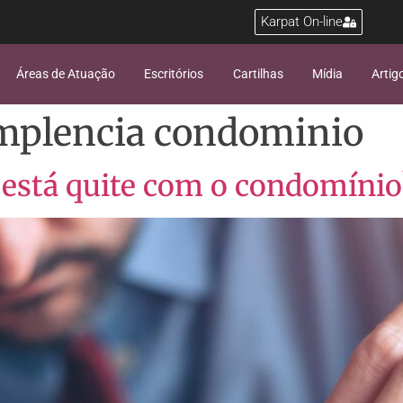
Karpat On-line
Áreas de Atuação
Escritórios
Cartilhas
Mídia
Artig
implencia condominio
está quite com o condomínio