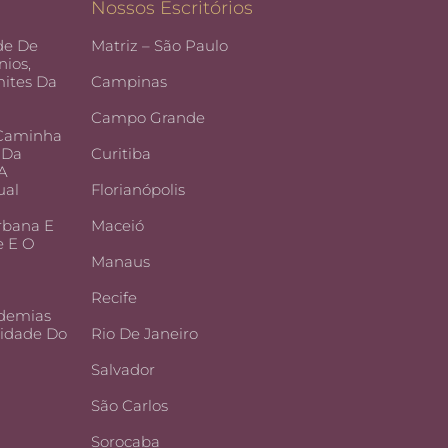
Nossos Escritórios
de De
Matriz – São Paulo
ios,
ites Da
Campinas
Campo Grande
 Caminha
 Da
Curitiba
 A
ual
Florianópolis
rbana E
Maceió
e E O
Manaus
Recife
demias
lidade Do
Rio De Janeiro
Salvador
São Carlos
Sorocaba