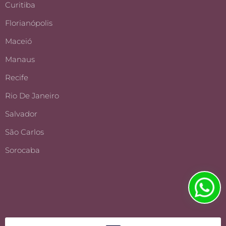
Curitiba
Florianópolis
Maceió
Manaus
Recife
Rio De Janeiro
Salvador
São Carlos
Sorocaba