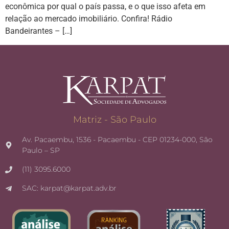
econômica por qual o país passa, e o que isso afeta em
relação ao mercado imobiliário. Confira! Rádio
Bandeirantes – […]
Matriz - São Paulo
Av. Pacaembu, 1536 - Pacaembu - CEP 01234-000, São
Paulo – SP
(11) 3095.6000
SAC: karpat@karpat.adv.br