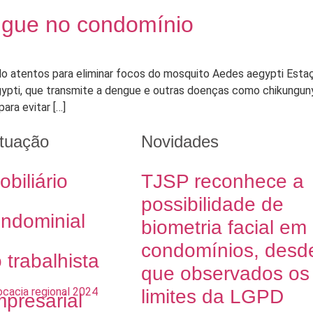
ngue no condomínio
do atentos para eliminar focos do mosquito Aedes aegypti Esta
ypti, que transmite a dengue e outras doenças como chikunguny
ra evitar […]
tuação
Novidades
obiliário
TJSP reconhece a
possibilidade de
ondominial
biometria facial em
condomínios, desd
o trabalhista
que observados os
limites da LGPD
mpresarial