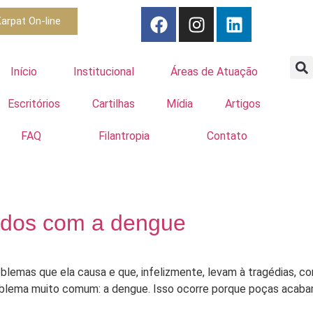
arpat On-line
Início
Institucional
Áreas de Atuação
Escritórios
Cartilhas
Mídia
Artigos
FAQ
Filantropia
Contato
ados com a dengue
lemas que ela causa e que, infelizmente, levam à tragédias, c
roblema muito comum: a dengue. Isso ocorre porque poças acaba