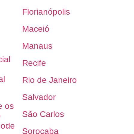
Florianópolis
Maceió
Manaus
ial
Recife
al
Rio de Janeiro
Salvador
e os
São Carlos
e
pode
Sorocaba