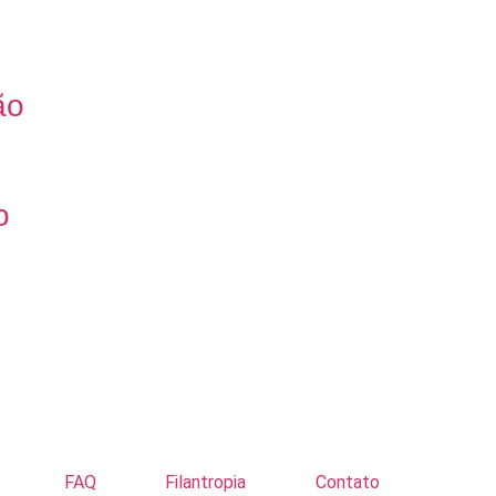
ão
o
FAQ
Filantropia
Contato