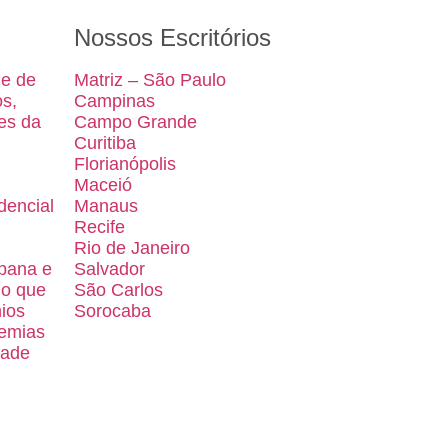
Nossos Escritórios
de de
Matriz – São Paulo
os,
Campinas
es da
Campo Grande
Curitiba
Florianópolis
Maceió
dencial
Manaus
Recife
Rio de Janeiro
bana e
Salvador
 o que
São Carlos
ios
Sorocaba
emias
dade