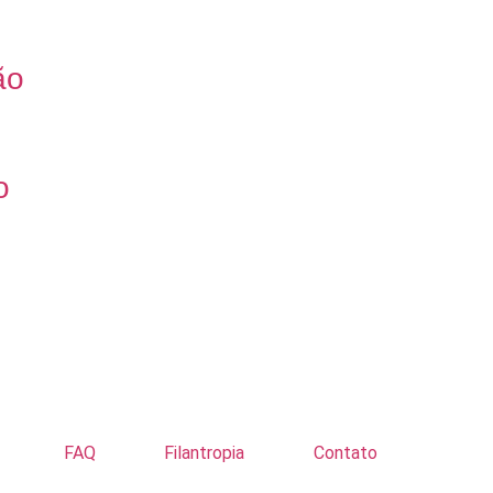
ão
o
FAQ
Filantropia
Contato