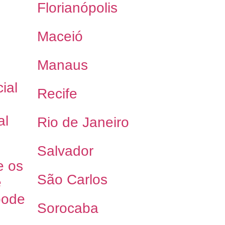
Florianópolis
Maceió
Manaus
ial
Recife
al
Rio de Janeiro
Salvador
e os
São Carlos
e
pode
Sorocaba