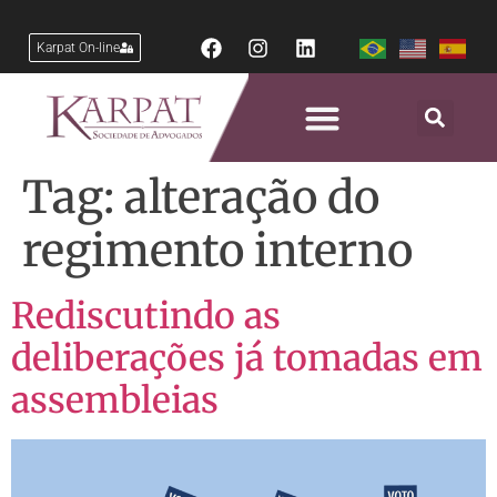
Karpat On-line
Tag:
alteração do
regimento interno
Rediscutindo as
deliberações já tomadas em
assembleias