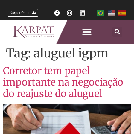
Karpat On-line
Tag:
aluguel igpm
Corretor tem papel
importante na negociação
do reajuste do aluguel