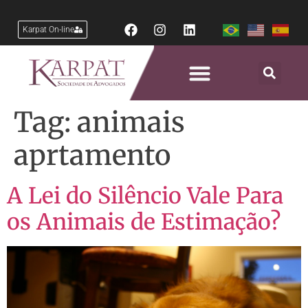
Karpat On-line
Tag:
animais
aprtamento
A Lei do Silêncio Vale Para
os Animais de Estimação?