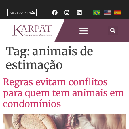
Karpat On-line
Tag:
animais de
estimação
Regras evitam conflitos
para quem tem animais em
condomínios