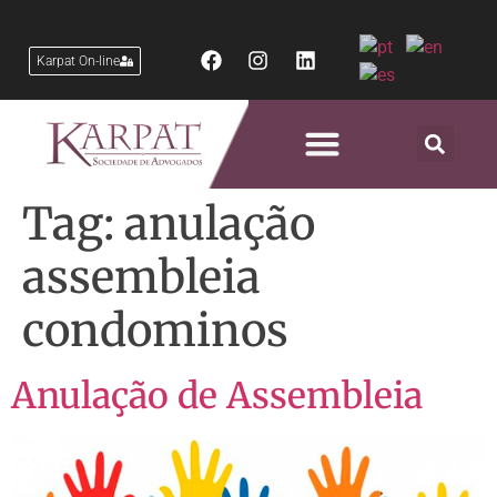
Karpat On-line
Áreas de Atuação
Tag:
anulação
assembleia
condominos
Anulação de Assembleia