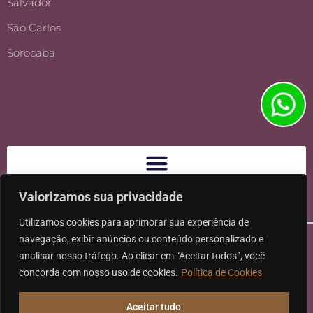
Salvador
São Carlos
Sorocaba
Valorizamos sua privacidade
Utilizamos cookies para aprimorar sua experiência de
navegação, exibir anúncios ou conteúdo personalizado e
analisar nosso tráfego. Ao clicar em “Aceitar todos”, você
concorda com nosso uso de cookies.
Política de Cookies
Ⓒ 2026 - Todos os direitos reservados à Karpat Sociedade de
Aceitar tudo
Advogados | CNPJ: 11.317.840/0001-07