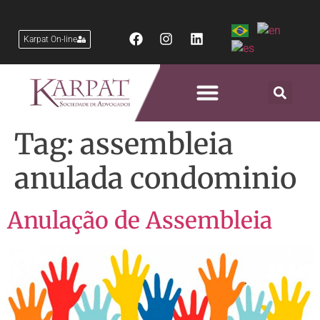
Karpat On-line
Áreas de Atuação
Tag:
assembleia
anulada condominio
Anulação de Assembleia