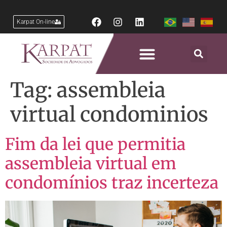
Karpat On-line
Tag:
assembleia
virtual condominios
Fim da lei que permitia
assembleia virtual em
condomínios traz incerteza