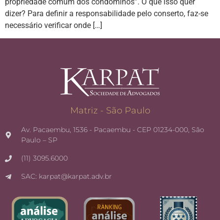
propriedade comum dos condôminos”. O que isso quer
dizer? Para definir a responsabilidade pelo conserto, faz-se
necessário verificar onde […]
Matriz - São Paulo
Av. Pacaembu, 1536 - Pacaembu - CEP 01234-000, São
Paulo – SP
(11) 3095.6000
SAC: karpat@karpat.adv.br