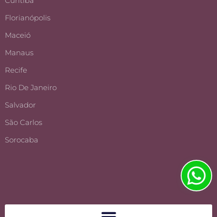
Curitiba
Florianópolis
Maceió
Manaus
Recife
Rio De Janeiro
Salvador
São Carlos
Sorocaba