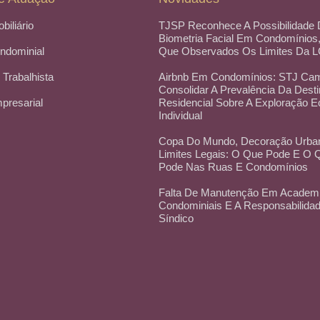
obiliário
TJSP Reconhece A Possibilidade
Biometria Facial Em Condomínios
ondominial
Que Observados Os Limites Da 
 Trabalhista
Airbnb Em Condomínios: STJ Cam
Consolidar A Prevalência Da Dest
mpresarial
Residencial Sobre A Exploração 
Individual
Copa Do Mundo, Decoração Urba
Limites Legais: O Que Pode E O
Pode Nas Ruas E Condomínios
Falta De Manutenção Em Academ
Condominiais E A Responsabilida
Síndico