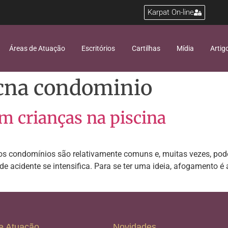
Karpat On-line
Áreas de Atuação
Escritórios
Cartilhas
Mídia
Artig
icna condominio
m crianças na piscina
os condomínios são relativamente comuns e, muitas vezes, po
o de acidente se intensifica. Para se ter uma ideia, afogamento
e Atuação
Novidades