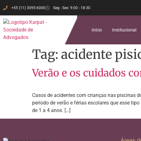
+55 (11) 3095-6000
Seg - Sex: 9:00 - 18:30
Início
Institucional
Tag:
acidente pis
Verão e os cuidados co
Casos de acidentes com crianças nas piscinas d
período de verão e férias escolares que esse tip
de 1 a 4 anos. […]
Áreas d