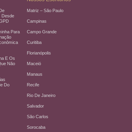
 De
Matriz – São Paulo
, Desde
LGPD
Campinas
inha Para
Campo Grande
inação
Econômica
Curitiba
Florianópolis
na E Os
 Que Não
Maceió
Manaus
ias
de Do
Recife
Rio De Janeiro
Salvador
São Carlos
Sorocaba