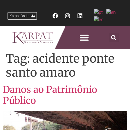
Karpat On-line
Áreas de Atuação
Tag:
acidente ponte
santo amaro
Danos ao Patrimônio
Público