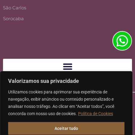
São Carlos
Sorocaba
Valorizamos sua privacidade
Utilizamos cookies para aprimorar sua experiência de
navegação, exibir anúncios ou conteúdo personalizado e
analisar nosso tráfego. Ao clicar em “Aceitar todos”, você
concorda com nosso uso de cookies.
Política de Cookies
Ⓒ 2026 - Todos os direitos reservados à Karpat Sociedade de
Aceitar tudo
Advogados | CNPJ: 11.317.840/0001-07