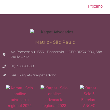
Próximo
→
Matriz - São Paulo
Av. Pacaembu, 1536 - Pacaembu - CEP 01234-000, São
Paulo – SP
(11) 3095.6000
SAC: karpat@karpat.adv.br