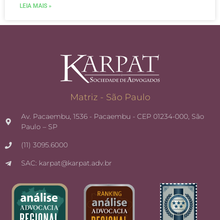
LEIA MAIS »
Matriz - São Paulo
Av. Pacaembu, 1536 - Pacaembu - CEP 01234-000, São
Paulo – SP
(11) 3095.6000
SAC: karpat@karpat.adv.br