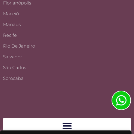
Florianópolis
Maceió
Manaus
Recife
Rio De Janeiro
Salvador
São Carlos
Sorocaba