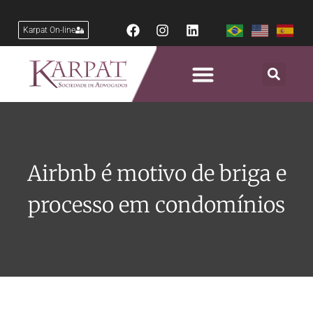
Karpat On-line
Áreas de Atuação
Airbnb é motivo de briga e
processo em condomínios