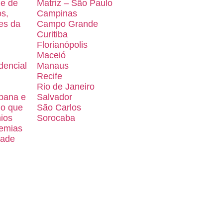
de de
Matriz – São Paulo
os,
Campinas
es da
Campo Grande
Curitiba
Florianópolis
Maceió
dencial
Manaus
Recife
Rio de Janeiro
bana e
Salvador
 o que
São Carlos
ios
Sorocaba
emias
dade