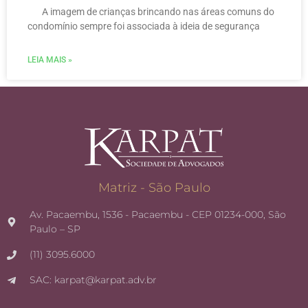
A imagem de crianças brincando nas áreas comuns do
condomínio sempre foi associada à ideia de segurança
LEIA MAIS »
Matriz - São Paulo
Av. Pacaembu, 1536 - Pacaembu - CEP 01234-000, São
Paulo – SP
(11) 3095.6000
SAC: karpat@karpat.adv.br