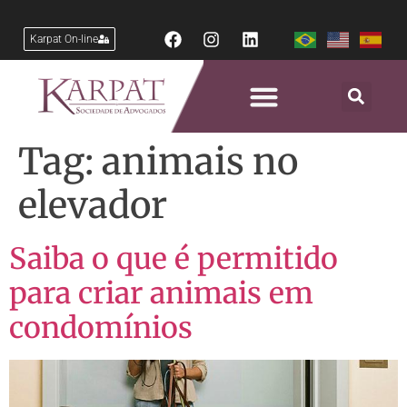
Karpat On-line
Tag:
animais no
elevador
Saiba o que é permitido
para criar animais em
condomínios