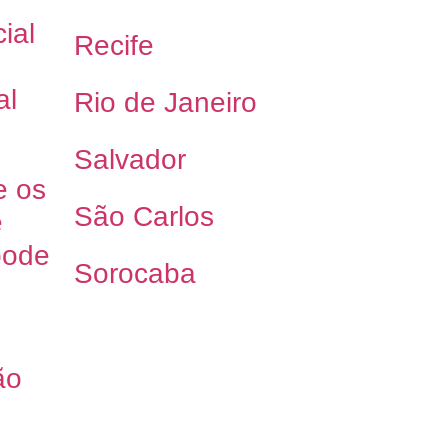
ial
Recife
al
Rio de Janeiro
Salvador
e os
São Carlos
e
pode
Sorocaba
ão