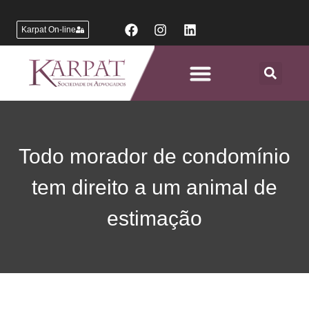
Karpat On-line
Áreas de Atuação
Todo morador de condomínio
tem direito a um animal de
estimação