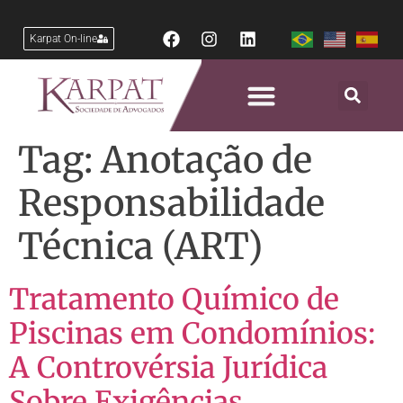
Karpat On-line
Tag:
Anotação de
Responsabilidade
Técnica (ART)
Tratamento Químico de
Piscinas em Condomínios:
A Controvérsia Jurídica
Sobre Exigências