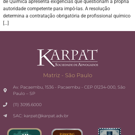
de Química apresenta exigências que questionam a própria
autoridade competente para impô-las. A resolução
determina a contratação obrigatória de profissional químico
[…]
Matriz - São Paulo
Av. Pacaembu, 1536 - Pacaembu - CEP 01234-000, São
Paulo – SP
(11) 3095.6000
SAC: karpat@karpat.adv.br