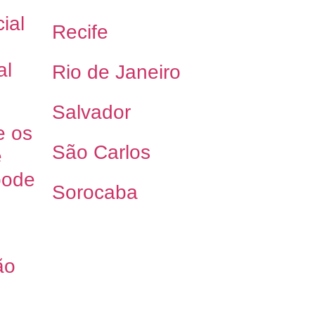
ial
Recife
al
Rio de Janeiro
Salvador
e os
São Carlos
e
pode
Sorocaba
ão