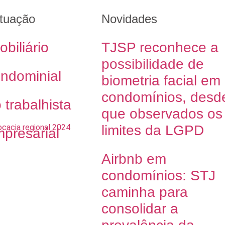
tuação
Novidades
obiliário
TJSP reconhece a
possibilidade de
ondominial
biometria facial em
condomínios, desd
o trabalhista
que observados os
limites da LGPD
mpresarial
Airbnb em
condomínios: STJ
caminha para
consolidar a