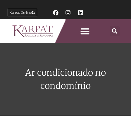
Karpat On-line
Áreas de Atuação
Ar condicionado no
condomínio