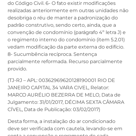
do Código Civil. 6- O fato existir modificações
realizadas anteriormente em outras unidades não
desobriga o réu de manter a padronização do
padrão construtivo, sendo certo, ainda, que a
convenção de condomínio (parágrafo 4º letra J) e
o regimento interno do condomínio (item 5.2.01)
vedam modificação da parte externa do edifício.
8- Sucumbência recíproca. Sentença
parcialmente reformada. Recurso parcialmente
provido.
(TJ-RJ – APL: 00362969620128190001 RIO DE
JANEIRO CAPITAL 34 VARA CIVEL, Relator:
MARCO AURÉLIO BEZERRA DE MELO, Data de
Julgamento: 31/01/2017, DÉCIMA SEXTA CÂMARA
CÍVEL, Data de Publicação: 03/02/2017)
Desta forma, a instalação do ar condicionado
deve ser verificada com cautela, levando-se em
conta a convenção e regramento de cada