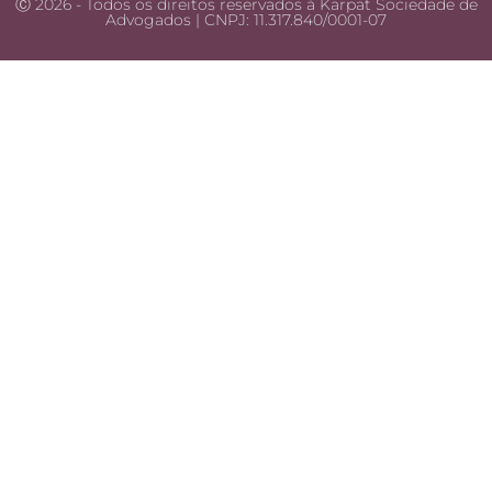
Ⓒ 2026 - Todos os direitos reservados à Karpat Sociedade de
Advogados | CNPJ: 11.317.840/0001-07