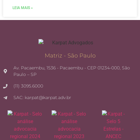
LEIA MAIS »
Matriz - São Paulo
Av. Pacaembu, 1536 - Pacaembu - CEP 01234-000, São
Paulo – SP
(11) 3095.6000
SAC: karpat@karpat.adv.br