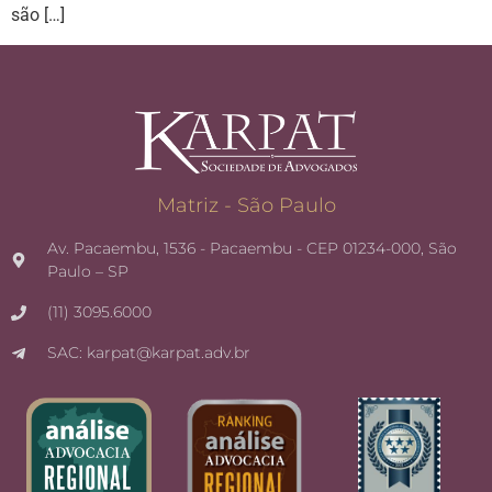
são […]
Matriz - São Paulo
Av. Pacaembu, 1536 - Pacaembu - CEP 01234-000, São
Paulo – SP
(11) 3095.6000
SAC: karpat@karpat.adv.br