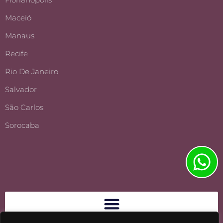
Maceió
Manaus
Recife
Rio De Janeiro
Salvador
São Carlos
Sorocaba