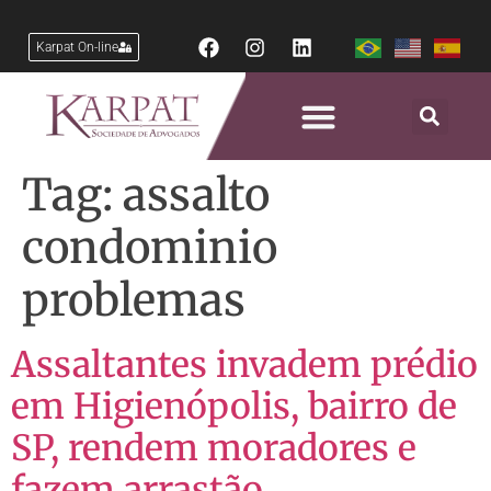
Karpat On-line
Tag:
assalto
condominio
problemas
Assaltantes invadem prédio
em Higienópolis, bairro de
SP, rendem moradores e
fazem arrastão