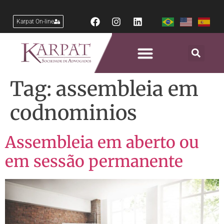
Karpat On-line
Tag:
assembleia em
codnominios
Assembleia em aberto ou
em sessão permanente