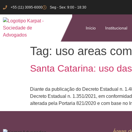
+55 (11) 3095-6000
Seg - Sex: 9:00 - 18:30
Início
Institucional
Tag:
uso areas co
Santa Catarina: uso da
Diante da publicação do Decreto Estadual n. 1.48
Decreto Estadual n. 1.351/2021, em conformidad
alterada pela Portaria 821/2020 e com base no I
Áreas d