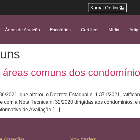
Karpat On-line
Áreas de Atuação
Escritórios
Cartilhas
Mídia
Artig
muns
s áreas comuns dos condomíni
6/2021, que alterou o Decreto Estadual n. 1.371/2021, ratifica
e com a Nota Técnica n. 32/2020 dirigidas aos condomínios, e
nformativo de Avaliação […]
e Atuação
Novidades