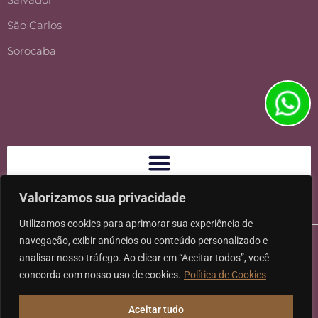
São Carlos
Sorocaba
Valorizamos sua privacidade
Utilizamos cookies para aprimorar sua experiência de
navegação, exibir anúncios ou conteúdo personalizado e
analisar nosso tráfego. Ao clicar em “Aceitar todos”, você
concorda com nosso uso de cookies.
Política de Cookies
Ⓒ 2026 - Todos os direitos reservados à Karpat Sociedade de
Aceitar tudo
Advogados | CNPJ: 11.317.840/0001-07