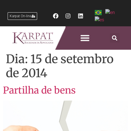
Karpat On-line
Áreas de Atuação
Dia:
15 de setembro
de 2014
Partilha de bens