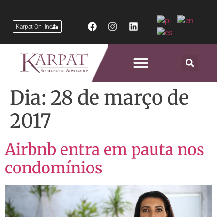
Karpat On-line
Áreas de Atuação
Dia:
28 de março de
2017
Airbnb entra em pauta nos
condomínios