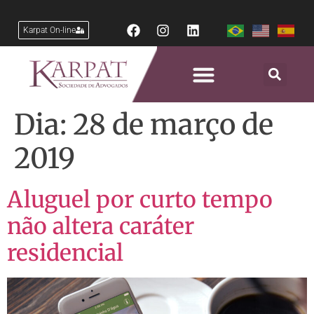
Karpat On-line
Dia:
28 de março de
2019
Aluguel por curto tempo
não altera caráter
residencial