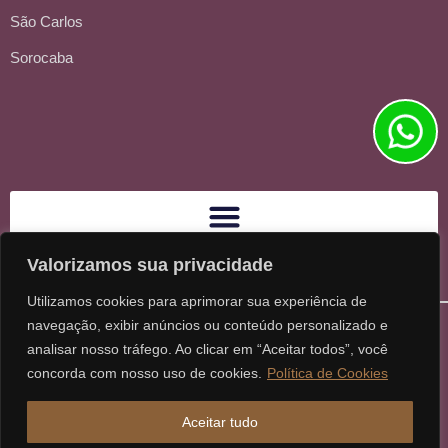
São Carlos
Sorocaba
Valorizamos sua privacidade
Utilizamos cookies para aprimorar sua experiência de
navegação, exibir anúncios ou conteúdo personalizado e
analisar nosso tráfego. Ao clicar em “Aceitar todos”, você
concorda com nosso uso de cookies.
Política de Cookies
Ⓒ 2026 - Todos os direitos reservados à Karpat Sociedade de
Aceitar tudo
Advogados | CNPJ: 11.317.840/0001-07