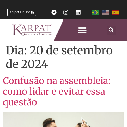
Karpat On-line
Dia:
20 de setembro
de 2024
Confusão na assembleia:
como lidar e evitar essa
questão