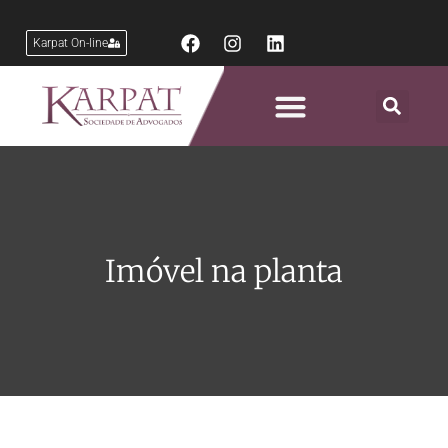
Karpat On-line
Áreas de Atuação
Imóvel na planta