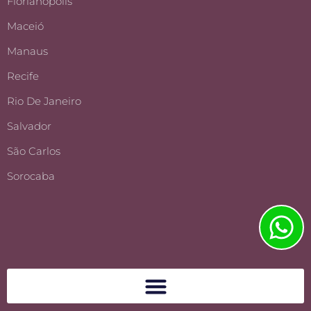
Florianópolis
Maceió
Manaus
Recife
Rio De Janeiro
Salvador
São Carlos
Sorocaba