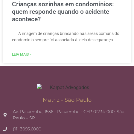
Crianças sozinhas em condomínios:
quem responde quando o acidente
acontece?
A imagem de crianças brincando nas áreas comuns do
condomínio sempre foi associada à ideia de segurança
LEIA MAIS »
Matriz - São Paulo
Av. Pacaembu, 1536 - Pacaembu - CEP 01234-000, São
Paulo – SP
(11) 3095.6000