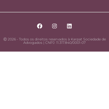
Ⓒ 2026 - Todos os direitos reservados à Karpat Sociedade de
Advogados | CNPJ: 11.317.840/0001-07