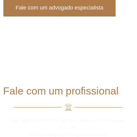
Fale com um advogado especialista
Precisa de um advogados para Direito
ambiental?
Fale com um profissional
Fale agora mesmo com a gente e deixe que nossa equipe
encontre
a melhor solução jurídica para o seu caso.