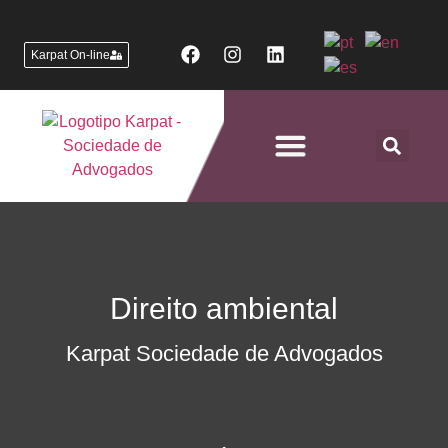
Karpat On-line
Áreas de Atuação
Direito ambiental
Karpat Sociedade de Advogados