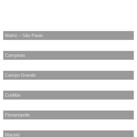
Matriz
Av. Pacaembu, 1536 - CEP 01234-000 | Pacaembu – São Paulo –
SP
Matriz – São Paulo
Campinas
Campo Grande
Curitiba
Florianópolis
Maceió